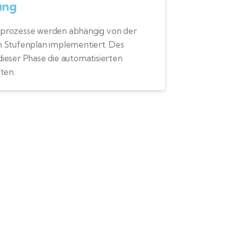
ung
prozesse werden abhängig von der
m Stufenplan implementiert. Des
ieser Phase die automatisierten
ten.