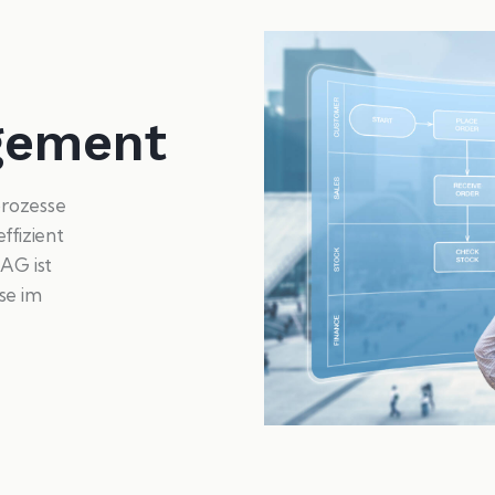
gement
prozesse
ffizient
 AG ist
se im