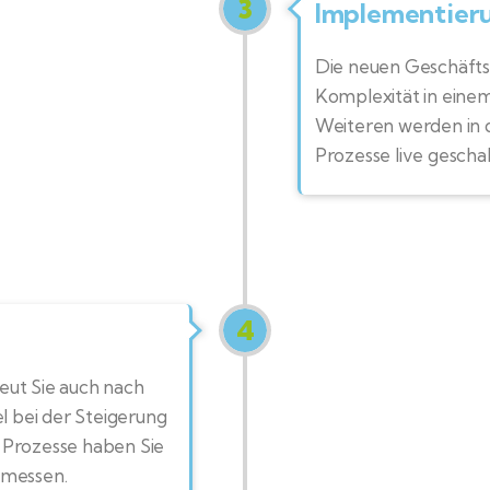
3
Implementier
Die neuen Geschäfts
Komplexität in eine
Weiteren werden in d
Prozesse live geschal
4
eut Sie auch nach
el bei der Steigerung
 Prozesse haben Sie
 messen.