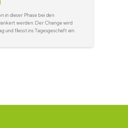
g
en in dieser Phase bei den
rankert werden. Der Change wird
ag und fliesst ins Tagesgeschäft ein.