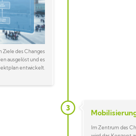
n Ziele des Changes
en ausgelöst und es
jektplan entwickelt.
3
Mobilisierun
Im Zentrum des Cha
wird das Konzept a