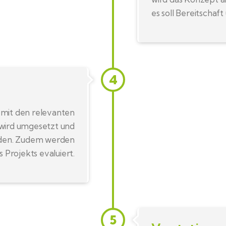
es soll Bereitschaf
4
mit den relevanten
 wird umgesetzt und
erden. Zudem werden
s Projekts evaluiert.
5