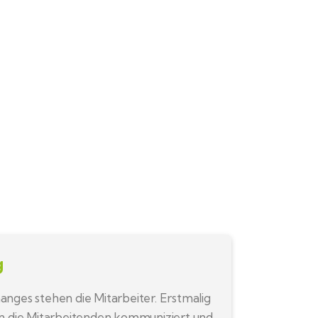
g
nges stehen die Mitarbeiter. Erstmalig
n die Mitarbeitenden kommuniziert und