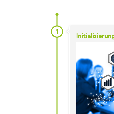
1
Initialisierun