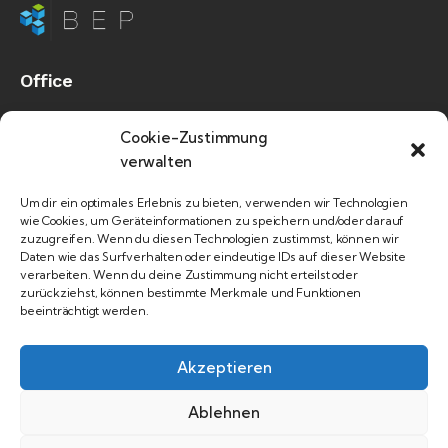
Office
Business Excellence Partner AG
Cookie-Zustimmung
Böler 3
verwalten
9492 Eschen, Liechtenstein
Um dir ein optimales Erlebnis zu bieten, verwenden wir Technologien
philipp.kuehne@bep.li
wie Cookies, um Geräteinformationen zu speichern und/oder darauf
zuzugreifen. Wenn du diesen Technologien zustimmst, können wir
+423 370 18 00
Daten wie das Surfverhalten oder eindeutige IDs auf dieser Website
verarbeiten. Wenn du deine Zustimmung nicht erteilst oder
zurückziehst, können bestimmte Merkmale und Funktionen
Links
beeinträchtigt werden.
Akzeptieren
Ablehnen